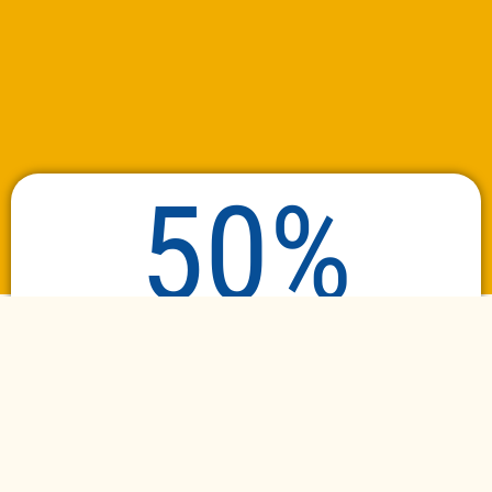
50%
D’
avance immédiate
de crédit d’impôts*
Que vous soyez imposable ou
NON
IMPOSABLE !
Imposable ou non imposable :
la moitié de vos dépenses