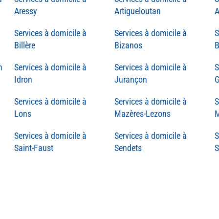
Aressy
Artigueloutan
A
Billère
Bizanos
B
n
Idron
Jurançon
G
Lons
Mazères-Lezons
M
Saint-Faust
Sendets
S