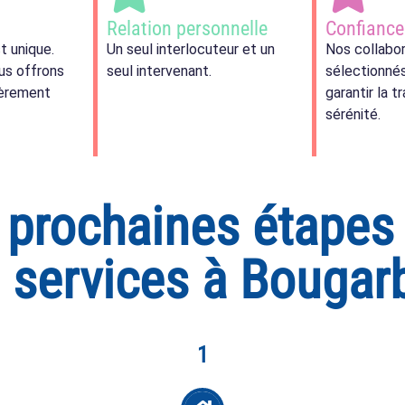
Relation personnelle
Confiance
t unique.
Un seul interlocuteur et un
Nos collabo
us offrons
seul intervenant.
sélectionné
ièrement
garantir la tr
sérénité.
s prochaines étapes
s services à Bougar
1