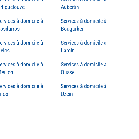
rtiguelouve
Aubertin
osdarros
Bougarber
elos
Laroin
eillon
Ousse
iros
Uzein