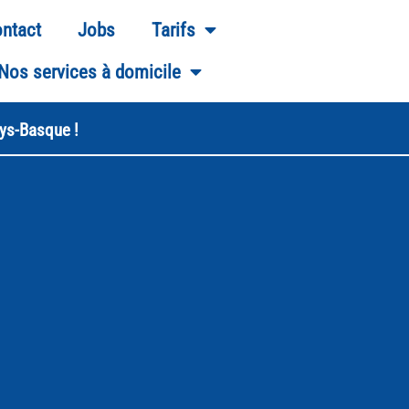
ntact
Jobs
Tarifs
Nos services à domicile
ays-Basque !